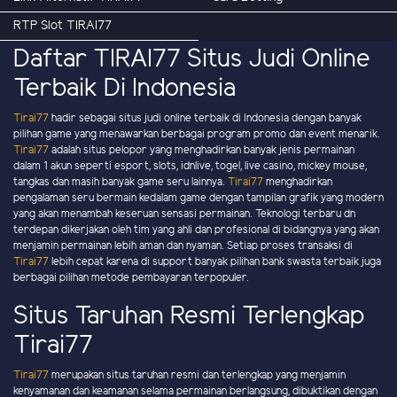
RTP Slot TIRAI77
Daftar TIRAI77 Situs Judi Online
Terbaik Di Indonesia
Tirai77
hadir sebagai situs judi online terbaik di Indonesia dengan banyak
pilihan game yang menawarkan berbagai program promo dan event menarik.
Tirai77
adalah situs pelopor yang menghadirkan banyak jenis permainan
dalam 1 akun seperti esport, slots, idnlive, togel, live casino, mickey mouse,
tangkas dan masih banyak game seru lainnya.
Tirai77
menghadirkan
pengalaman seru bermain kedalam game dengan tampilan grafik yang modern
yang akan menambah keseruan sensasi permainan. Teknologi terbaru dn
terdepan dikerjakan oleh tim yang ahli dan profesional di bidangnya yang akan
menjamin permainan lebih aman dan nyaman. Setiap proses transaksi di
Tirai77
lebih cepat karena di support banyak pilihan bank swasta terbaik juga
berbagai pilihan metode pembayaran terpopuler.
Situs Taruhan Resmi Terlengkap
Tirai77
Tirai77
merupakan situs taruhan resmi dan terlengkap yang menjamin
kenyamanan dan keamanan selama permainan berlangsung, dibuktikan dengan