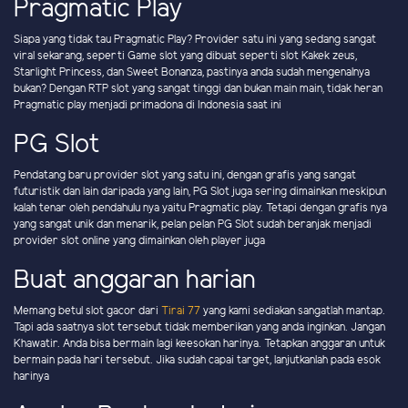
Pragmatic Play
Siapa yang tidak tau Pragmatic Play? Provider satu ini yang sedang sangat
viral sekarang, seperti Game slot yang dibuat seperti slot Kakek zeus,
Starlight Princess, dan Sweet Bonanza, pastinya anda sudah mengenalnya
bukan? Dengan RTP slot yang sangat tinggi dan bukan main main, tidak heran
Pragmatic play menjadi primadona di Indonesia saat ini
PG Slot
Pendatang baru provider slot yang satu ini, dengan grafis yang sangat
futuristik dan lain daripada yang lain, PG Slot juga sering dimainkan meskipun
kalah tenar oleh pendahulu nya yaitu Pragmatic play. Tetapi dengan grafis nya
yang sangat unik dan menarik, pelan pelan PG Slot sudah beranjak menjadi
provider slot online yang dimainkan oleh player juga
Buat anggaran harian
Memang betul slot gacor dari
Tirai 77
yang kami sediakan sangatlah mantap.
Tapi ada saatnya slot tersebut tidak memberikan yang anda inginkan. Jangan
Khawatir. Anda bisa bermain lagi keesokan harinya. Tetapkan anggaran untuk
bermain pada hari tersebut. Jika sudah capai target, lanjutkanlah pada esok
harinya