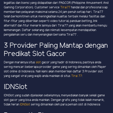
legalitas dan lisensi yang didapatkan dari PAGCOR (Philippine Amusement And
Gaming Corporation). Customer service
Tirai77
handal dan profesional siap
memberikan pelayanan maksimal selama 24 jam penuh setiap hari. Tirai77
telah berkomitmen untuk meningkatkan kualitas terbaik melalui fasilitas dan
fitur-fitur yang diberikan seperti video tutorial, panduan betting, link
alternatif dan fitur menarik lainnya dari Tirai77 yang akan membantu menuju
kemenangan. Daftar sekarang dan nikmati kesempatan mendapatkan
pengalaman seru dan menyenangkan bersama Tirai77 .
3 Provider Paling Mantap dengan
Predikat Slot Gacor
Dengan maraknya situs
slot
gacor yang hadir di Indonesia, pastinya anda
sering mencari beberapa provider game yang sering dimainkan oleh Player
slot online di Indonesia. Nah kami akan memberikan daftar 3 Provider slot
yang sangat viral yang wajib anda mainkan di situs
Tirai 77
:
IDNSlot
IDNSlot yang sudah dijelaskan sebelumnya, menyediakan banyak sekali game
slot gacor yang bisa anda mainkan. Dengan grafis yang tidak kalah menarik,
tidak heran
IDNSlot
sering dimainkan oleh para pemain slot di Indonesia