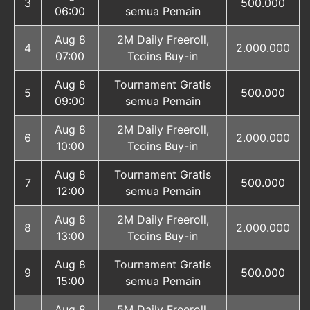
3
500.000
06:00
semua Pemain
Aug 8
2M Daily Freeroll,
4
2.000.000
07:00
Tcoins Buy-in
Aug 8
Tournament Gratis
5
500.000
09:00
semua Pemain
Aug 8
2M Daily Freeroll,
6
2.000.000
10:00
Tcoins Buy-in
Aug 8
Tournament Gratis
7
500.000
12:00
semua Pemain
Aug 8
2M Daily Freeroll,
8
2.000.000
13:00
Tcoins Buy-in
Aug 8
Tournament Gratis
9
500.000
15:00
semua Pemain
Aug 8
5M Daily Freeroll,